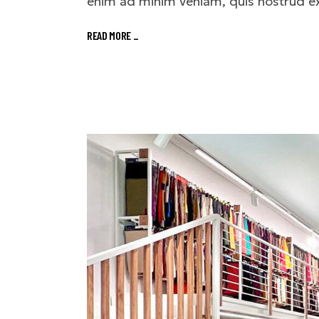
enim ad minim veniam, quis nostrud ex
READ MORE
_